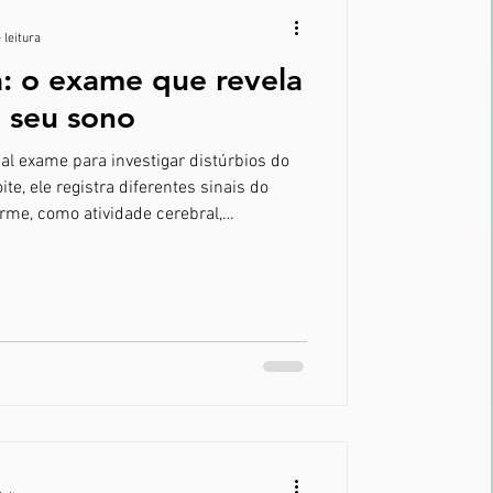
 leitura
a: o exame que revela
 seu sono
pal exame para investigar distúrbios do
te, ele registra diferentes sinais do
me, como atividade cerebral,
ração, oxigenação do sangue,
té mesmo a presença de ronco.