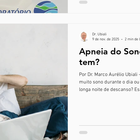
Dr. Ubiali
9 de nov. de 2025
2 min de 
Apneia do Son
tem?
Por Dr. Marco Aurélio Ubial
muito sono durante o dia o
longa noite de descanso? E
, um distúrbio caracterizad
durante o sono. Essas inte
organismo e impedem que o 
Sintomas mais comuns da apneia do
sinal mais evidente, mas a 