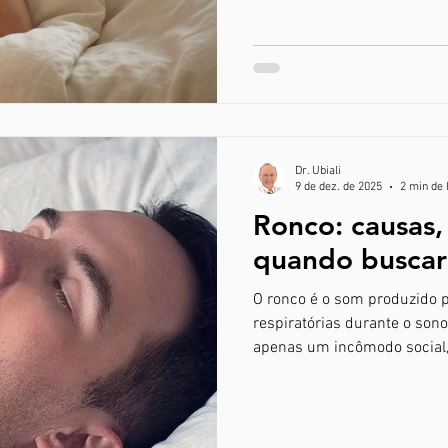
Dr. Ubiali
9 de dez. de 2025
2 min de 
Ronco: causas, 
quando buscar
O ronco é o som produzido pela vibração das estruturas das vias
respiratórias durante o so
apenas um incômodo social, 
qualidade do descanso e, em
importantes na respiração. 
fundamental para identific
ronco surge quando existe o