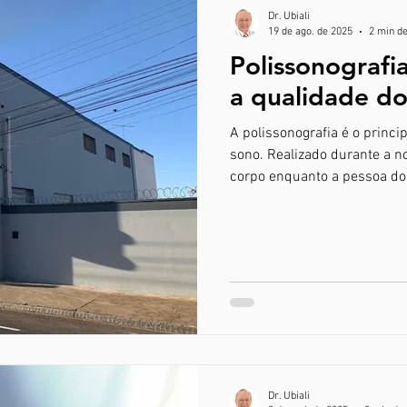
Dr. Ubiali
19 de ago. de 2025
2 min de
Polissonografi
a qualidade do
A polissonografia é o princi
sono. Realizado durante a noi
corpo enquanto a pessoa dor
batimentos cardíacos, respi
movimentos musculares e a
Dr. Ubiali