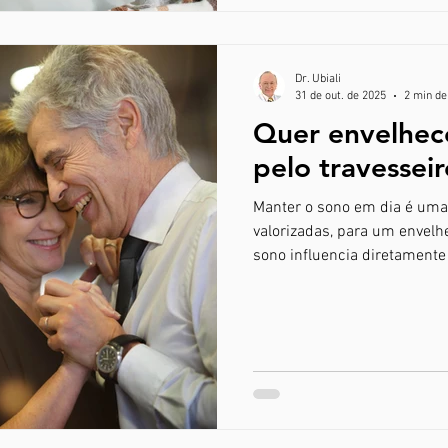
Dr. Ubiali
31 de out. de 2025
2 min de
Quer envelhe
pelo travesseir
Manter o sono em dia é uma 
valorizadas, para um envelh
sono influencia diretamente
a prevenção de doenças cr
mudanças na rotina noturn
o sono, o organismo realiza 
hormônios, fortalece o siste
Dormir entre 7 e 8 horas po