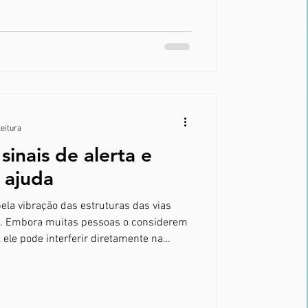
leitura
sinais de alerta e
 ajuda
no. Embora muitas pessoas o considerem
ele pode interferir diretamente na
 muitos casos, indicar alterações
Entender por que o ronco acontece é
ar quando ele merece atenção médica. O
bstrução parcial das vias aéreas