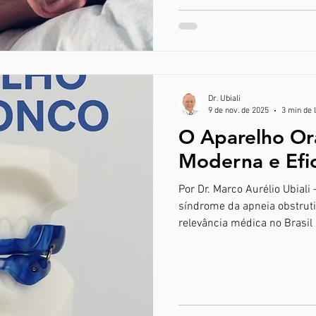
superiores, fazendo com que
Dr. Ubiali
9 de nov. de 2025
3 min de 
O Aparelho Or
Moderna e Efi
Por Dr. Marco Aurélio Ubiali
síndrome da apneia obstrut
relevância médica no Brasi
transtornos sociais e psico
quartos separados, esses d
sérias para a saúde, incluin
AVC. A apneia do sono ocor
das vias aéreas durante o so