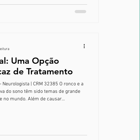
 o ar encont
leitura
al: Uma Opção
caz de Tratamento
 – Neurologista | CRM 32385 O ronco e a
iva do sono têm sido temas de grande
l e no mundo. Além de causar
lógicos, como o desconforto de dormir em
istúrbios podem gerar consequências
do hipertensão, arritmias cardíacas e
re quando há uma obstrução temporária
no, ca