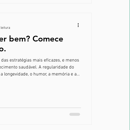
 leitura
cer bem? Comece
o.
das estratégias mais eficazes, e menos
ecimento saudável. A regularidade do
 a longevidade, o humor, a memória e até
ônicas. Entenda como pequenas
a podem transformar sua saúde. Durante
verdadeiros “reparos” internos: regula
ma imunológico e restaura as células.
r n