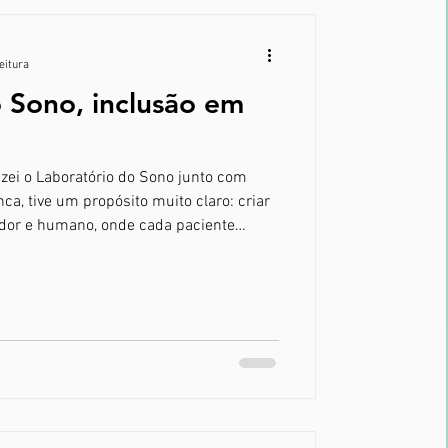
eitura
 Sono, inclusão em
izei o Laboratório do Sono junto com
a, tive um propósito muito claro: criar
edor e humano, onde cada paciente
respeitado e bem cuidado, quase como se