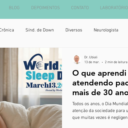
BLOG
DEPOIMENTOS
CONTATO
LABORATÓRIO
Crônica
Sínd. de Down
Diversos
Neurologista
Dr. Ubiali
13 de mar.
2 min de leitura
O que aprendi
atendendo pac
mais de 30 anos - Dia Mund
Sono
Todos os anos, o Dia Mundia
atenção da sociedade para 
que muitas vezes é negligen