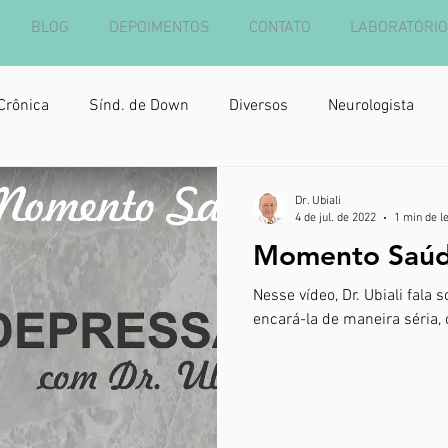
BLOG
DEPOIMENTOS
CONTATO
LABORATÓRIO
Crônica
Sínd. de Down
Diversos
Neurologista
Dr. Ubiali
4 de jul. de 2022
1 min de l
Momento Saúd
Nesse vídeo, Dr. Ubiali fala
encará-la de maneira séria,