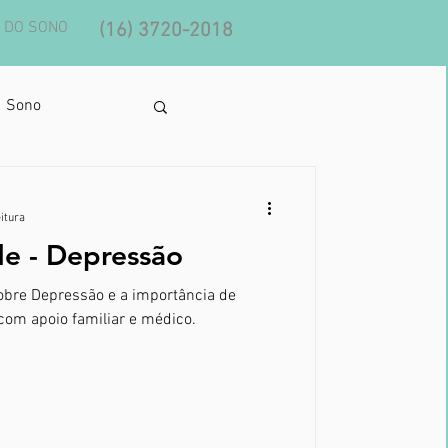
 DO SONO
(16) 3720-2018
Sono
eitura
e - Depressão
 sobre Depressão e a importância de
 com apoio familiar e médico.